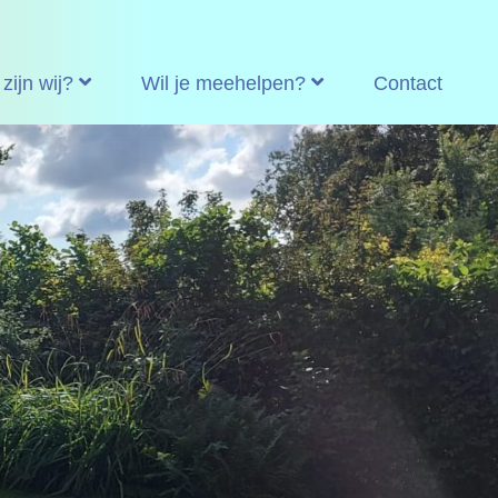
zijn wij?
Wil je meehelpen?
Contact
stichting
Als vrijwilliger
lstelling
Als sponsor
ie
Onze sponsoren
anisatie
Sponsoracties