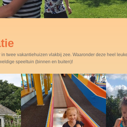
tie
r in twee vakantiehuizen vlakbij zee. Waaronder deze heel leuk
eweldige speeltuin (binnen en buiten)!