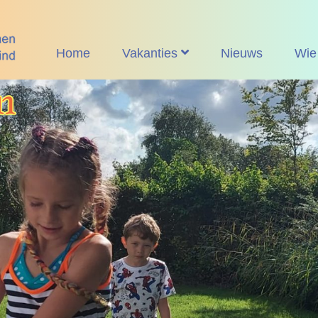
Home
Vakanties
Nieuws
Wie 
Aanbod
De 
Voor wie
Doe
Locaties
Vis
Data
Org
Tarieven
Impressies
Aanmelden