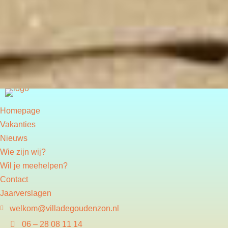
Homepage
Vakanties
Nieuws
Wie zijn wij?
Wil je meehelpen?
Contact
Jaarverslagen
welkom@villadegoudenzon.nl
06 – 28 08 11 14