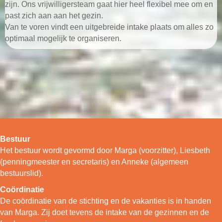
zijn. Ons vrijwilligersteam gaat hier heel flexibel mee om en
past zich aan aan het gezin.
Van te voren vindt een uitgebreide intake plaats om alles zo
optimaal mogelijk te organiseren.
Bestuur
Het bestuur wordt gevormd door Marga (voorzitter), Liesbeth
(penningmeester en secretaris) en Anneke (algemeen
bestuurslid).
Coördinatie
De coördinatie van de stichting en de vakanties is in handen
van Marga. Zij doet tevens de intake van de gezinnen en de