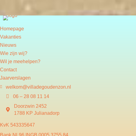
Homepage
Vakanties
Nieuws
Wie zijn wij?
Wil je meehelpen?
Contact
Jaarverslagen
welkom@villadegoudenzon.nl
06 – 28 08 11 14
Doorzwin 2452
1788 KP Julianadorp
KvK 543335647
Bank NL96 INGB 0005 3755 84